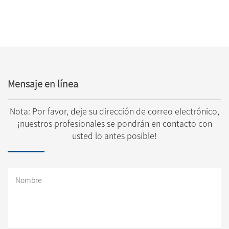
Granulator, Granulador
automático de cinco
de reciclaje de plástico,
ejes/se aferra máquina
Granulador de reciclaje
el rebobinar de la
de plástico
película
Mensaje en línea
Nota: Por favor, deje su dirección de correo electrónico,
¡nuestros profesionales se pondrán en contacto con
usted lo antes posible!
Nombre